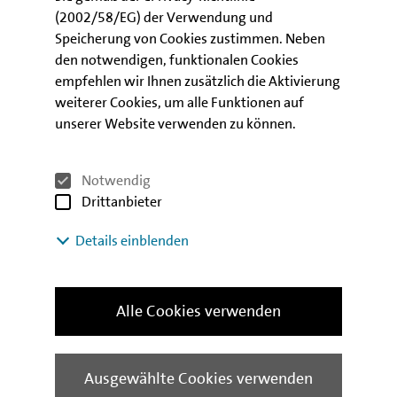
Förderung des Mietwohnungsneubaus
(2002/58/EG) der Verwendung und
Eigenheimförderung
Speicherung von Cookies zustimmen. Neben
Förderung von energetischer Gebäudesanierung
den notwendigen, funktionalen Cookies
Förderung von altersgerechtem Wohnen
empfehlen wir Ihnen zusätzlich die Aktivierung
Konsortialkredite in Zusammenarbeit mit
weiterer Cookies, um alle Funktionen auf
Geschäftsbanken
unserer Website verwenden zu können.
Förderung von gewerblich genutzten
Immobilien
Notwendig
Drittanbieter
Weitere Informationen
Details einblenden
Website EXPO REAL
Alle Cookies verwenden
Das Messegelände München erreichen Sie mit der
U-
Ausgewählte Cookies verwenden
Bahn-Linie U2
direkt über die
Haltestelle „Messestadt