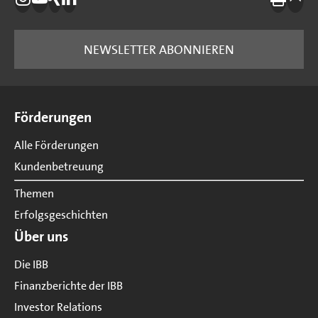
Die IBB auf Instagram
Die IBB auf YouTube
Die IBB auf Xing
Die IBB auf LinkedIn
Drucke
nach
NEWSLETTER ABONNIEREN
Seitenübersicht
Förderungen
Alle Förderungen
Kundenbetreuung
Themen
Erfolgsgeschichten
Über uns
Die IBB
Finanzberichte der IBB
Investor Relations