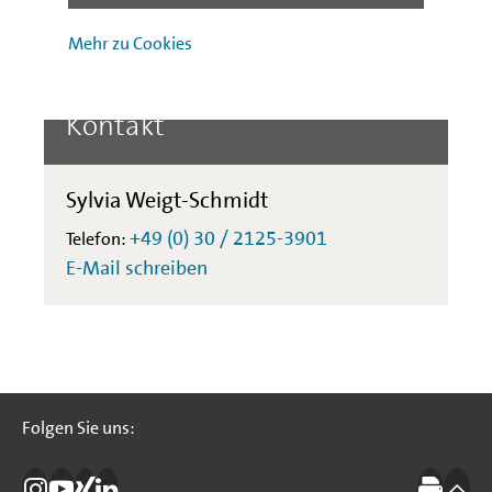
West“
Mehr zu Cookies
Kontakt
Sylvia Weigt-Schmidt
+49 (0) 30 / 2125-3901
Telefon:
E-Mail schreiben
Folgen Sie uns:
Folgen Sie uns: