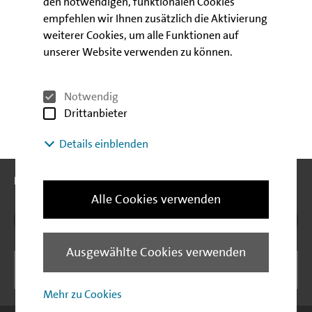
den notwendigen, funktionalen Cookies
Rückfragen:
empfehlen wir Ihnen zusätzlich die Aktivierung
weiterer Cookies, um alle Funktionen auf
unserer Website verwenden zu können.
Hartmut Mertens/Claus Prezell
Volkswirtschaft
Notwendig
Drittanbieter
Details einblenden
Folgen Sie uns:
Folgen Sie uns:
Alle Cookies verwenden
Die IBB auf Instagram
Die IBB auf YouTube
Die IBB auf Xing
Die IBB auf LinkedIn
Drucke
nach
Ausgewählte Cookies verwenden
NEWSLETTER ABONNIEREN
Mehr zu Cookies