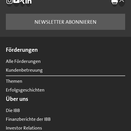
Die IBB auf Instagram
Die IBB auf YouTube
Die IBB auf Xing
Die IBB auf LinkedIn
Drucke
nach
NEWSLETTER ABONNIEREN
Seitenübersicht
Förderungen
Alle Förderungen
Kundenbetreuung
Themen
Erfolgsgeschichten
Über uns
Die IBB
Finanzberichte der IBB
Investor Relations