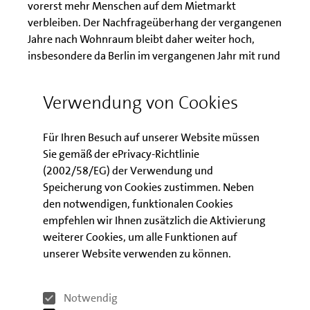
vorerst mehr Menschen auf dem Mietmarkt
verbleiben. Der Nachfrageüberhang der vergangenen
Jahre nach Wohnraum bleibt daher weiter hoch,
insbesondere da Berlin im vergangenen Jahr mit rund
76.000 Zugezoge-nen ein überdurchschnittliches
hohes Bevölkerungswachstum verzeichnen konnte
Verwendung von Cookies
weiterhin gewachsen ist. Laut unseren Prognosen
wären jährlich 20.000 neue Wohnungen zur Deckung
Für Ihren Besuch auf unserer Website müssen
des Bedarfs nötig, wobei insbesondere eine hohe
Sie gemäß der ePrivacy-Richtlinie
Nachfrage nach bezahlbaren, mittelgroßen
(2002/58/EG) der Verwendung und
Wohnungen besteht.
Speicherung von Cookies zustimmen. Neben
den notwendigen, funktionalen Cookies
Download
empfehlen wir Ihnen zusätzlich die Aktivierung
weiterer Cookies, um alle Funktionen auf
unserer Website verwenden zu können.
Berlin Konjunktur: Krise eindrucksvoll
abgeschüttelt
Notwendig