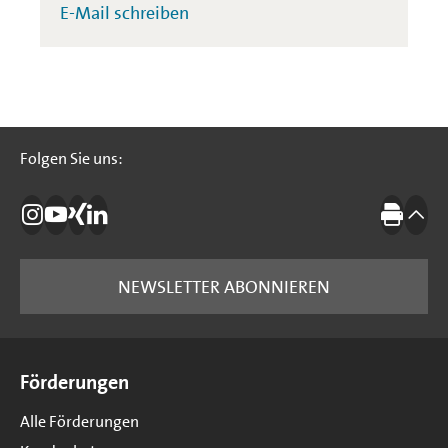
E-Mail schreiben
Folgen Sie uns:
Folgen Sie uns:
Die IBB auf Instagram
Die IBB auf YouTube
Die IBB auf Xing
Die IBB auf LinkedIn
Drucke
nach
NEWSLETTER ABONNIEREN
Seitenübersicht
Förderungen
Alle Förderungen