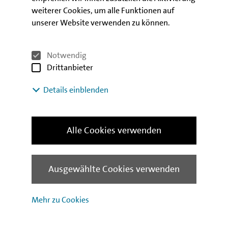
Prozent im Neubau. Dennoch zogen die Umsätze mit
weiterer Cookies, um alle Funktionen auf
+13,4 Prozent auf 2,7 Mrd. EUR im Bauhauptgewerbe
unserer Website verwenden zu können.
bis August im Vergleich zum Vorjahreszeitraum
kräftig an.
Notwendig
Drittanbieter
Download
Details einblenden
Berlin Konjunktur Oktober 2022
Alle Cookies verwenden
Kontakt
Ausgewählte Cookies verwenden
Mehr zu Cookies