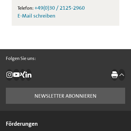
+49(0)30 / 2125-2960
Telefon:
E-Mail schreiben
Folgen Sie uns:
Folgen Sie uns:
Die IBB auf Instagram
Die IBB auf YouTube
Die IBB auf Xing
Die IBB auf LinkedIn
Drucke
nach
NEWSLETTER ABONNIEREN
Seitenübersicht
Förderungen