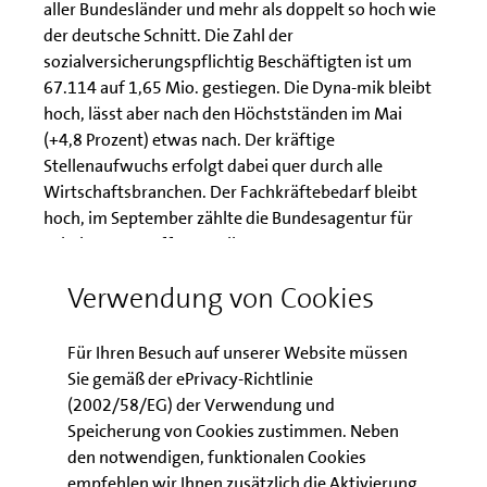
aller Bundesländer und mehr als doppelt so hoch wie
der deutsche Schnitt. Die Zahl der
sozialversicherungspflichtig Beschäftigten ist um
67.114 auf 1,65 Mio. gestiegen. Die Dyna-mik bleibt
hoch, lässt aber nach den Höchstständen im Mai
(+4,8 Prozent) etwas nach. Der kräftige
Stellenaufwuchs erfolgt dabei quer durch alle
Wirtschaftsbranchen. Der Fachkräftebedarf bleibt
hoch, im September zählte die Bundesagentur für
Arbeit 21.790 offene Stellen.
Verwendung von Cookies
Materialmangel belastet Bauwirtschaft
Die Baugenehmigungen von Wohnungen sind in den
Für Ihren Besuch auf unserer Website müssen
ersten acht Monaten gegenüber dem
Sie gemäß der ePrivacy-Richtlinie
Vorjahreszeitraum um 10 Prozent auf 10.783
(2002/58/EG) der Verwendung und
eingebrochen. Auf den Baustellen bremsen ne-ben
Speicherung von Cookies zustimmen. Neben
dem Fachkräftemangel auch Lieferengpässe und
den notwendigen, funktionalen Cookies
Preissteigerungen bei den Baumaterialien – knapp 18
empfehlen wir Ihnen zusätzlich die Aktivierung