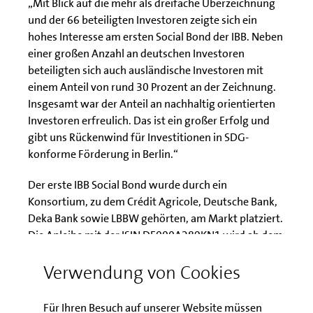
„Mit Blick auf die mehr als dreifache Überzeichnung
und der 66 beteiligten Investoren zeigte sich ein
hohes Interesse am ersten Social Bond der IBB. Neben
einer großen Anzahl an deutschen Investoren
beteiligten sich auch ausländische Investoren mit
einem Anteil von rund 30 Prozent an der Zeichnung.
Insgesamt war der Anteil an nachhaltig orientierten
Investoren erfreulich. Das ist ein großer Erfolg und
gibt uns Rückenwind für Investitionen in SDG-
konforme Förderung in Berlin.“
Der erste IBB Social Bond wurde durch ein
Konsortium, zu dem Crédit Agricole, Deutsche Bank,
Deka Bank sowie LBBW gehörten, am Markt platziert.
Die Anleihe mit der ISIN DE000A289KN1 wird ab dem
04.10.2022 im Regulierten Markt der Börse Berlin
Verwendung von Cookies
zugelassen sein. Die Mindeststückelung beträgt
100.000 Euro.
Für Ihren Besuch auf unserer Website müssen