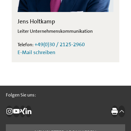
Jens Holtkamp
Leiter Unternehmenskommunikation
+49(0)30 / 2125-2960
Telefon:
E-Mail schreiben
Folgen Sie uns:
Folgen Sie uns:
Die IBB auf Instagram
Die IBB auf YouTube
Die IBB auf Xing
Die IBB auf LinkedIn
Drucke
nach