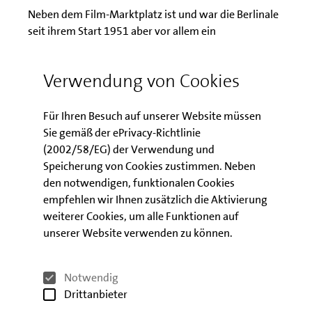
Neben dem Film-Marktplatz ist und war die Berlinale
seit ihrem Start 1951 aber vor allem ein
Publikumsfestival, das jedes Jahr viele
Filmbegeisterte zum Jahresanfang ins kalte Berlin
Verwendung von Cookies
lockt. Gerade in der touristisch eher schwachen
Jahreszeit ist das für viele Hotels und Restaurants ein
wichtiges Ereignis. Vor allem rund um den Potsdamer
Für Ihren Besuch auf unserer Website müssen
Platz wird das Leben elf Tage lang pulsieren, und das
Sie gemäß der ePrivacy-Richtlinie
nicht nur in den Kinos.
(2002/58/EG) der Verwendung und
Speicherung von Cookies zustimmen. Neben
den notwendigen, funktionalen Cookies
Download
empfehlen wir Ihnen zusätzlich die Aktivierung
weiterer Cookies, um alle Funktionen auf
unserer Website verwenden zu können.
Berlin Fokus: Wirtschaftsfaktor Berlinale
Notwendig
Drittanbieter