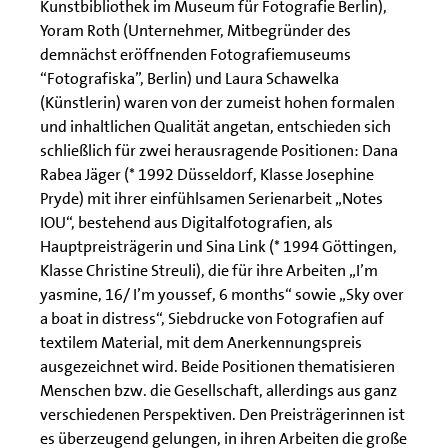
Kunstbibliothek im Museum für Fotografie Berlin),
Yoram Roth (Unternehmer, Mitbegründer des
demnächst eröffnenden Fotografiemuseums
“Fotografiska”, Berlin) und Laura Schawelka
(Künstlerin) waren von der zumeist hohen formalen
und inhaltlichen Qualität angetan, entschieden sich
schließlich für zwei herausragende Positionen: Dana
Rabea Jäger (* 1992 Düsseldorf, Klasse Josephine
Pryde) mit ihrer einfühlsamen Serienarbeit „Notes
IOU“, bestehend aus Digitalfotografien, als
Hauptpreisträgerin und Sina Link (* 1994 Göttingen,
Klasse Christine Streuli), die für ihre Arbeiten „I’m
yasmine, 16/ I’m youssef, 6 months“ sowie „Sky over
a boat in distress“, Siebdrucke von Fotografien auf
textilem Material, mit dem Anerkennungspreis
ausgezeichnet wird. Beide Positionen thematisieren
Menschen bzw. die Gesellschaft, allerdings aus ganz
verschiedenen Perspektiven. Den Preisträgerinnen ist
es überzeugend gelungen, in ihren Arbeiten die große