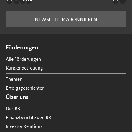
Die IBB auf Instagram
Die IBB auf YouTube
Die IBB auf Xing
Die IBB auf LinkedIn
Drucke
nach
NEWSLETTER ABONNIEREN
Seitenübersicht
Förderungen
Alle Förderungen
Kundenbetreuung
Themen
Erfolgsgeschichten
Über uns
Die IBB
Finanzberichte der IBB
Investor Relations