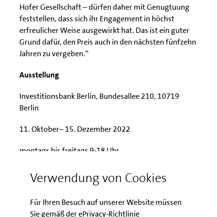
Hofer Gesellschaft – dürfen daher mit Genugtuung
feststellen, dass sich ihr Engagement in höchst
erfreulicher Weise ausgewirkt hat. Das ist ein guter
Grund dafür, den Preis auch in den nächsten fünfzehn
Jahren zu vergeben.“
Ausstellung
Investitionsbank Berlin, Bundesallee 210, 10719
Berlin
11. Oktober– 15. Dezember 2022
montags bis freitags 9-18 Uhr
(Ausstellungsbesuch mit den Künstlerinnen nur nach
Verwendung von Cookies
Voranmeldung bei der Karl Hofer Gesellschaft
möglich)
Für Ihren Besuch auf unserer Website müssen
Sie gemäß der ePrivacy-Richtlinie