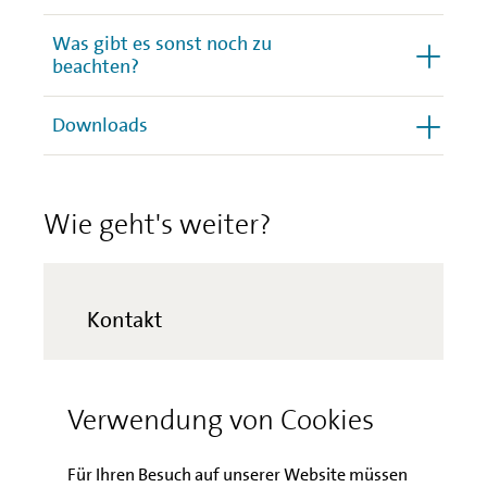
Was gibt es sonst noch zu
beachten?
Downloads
Wie geht's weiter?
1. Projektaufruf
2. Projektaufruf
Kontakt
Kundenbetreuung
3. Projektaufruf
Arbeitsmarktförderung
Verwendung von Cookies
Hotline:
4. Projektaufruf
Mo - Fr 09:00 - 15:00 Uhr
Telefon: 030 / 2125-4040
Für Ihren Besuch auf unserer Website müssen