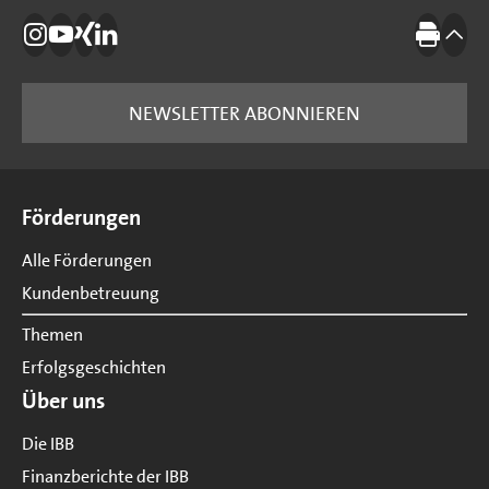
Die IBB auf Instagram
Die IBB auf YouTube
Die IBB auf Xing
Die IBB auf LinkedIn
Drucke
nach
NEWSLETTER ABONNIEREN
Seitenübersicht
Förderungen
Alle Förderungen
Kundenbetreuung
Themen
Erfolgsgeschichten
Über uns
Die IBB
Finanzberichte der IBB