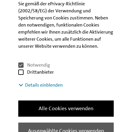
Allgemein ESF+-
Sie gemäß der ePrivacy-Richtlinie
E-Mail schreiben
Förderinstrument FI 10
(2002/58/EG) der Verwendung und
Speicherung von Cookies zustimmen. Neben
den notwendigen, funktionalen Cookies
empfehlen wir Ihnen zusätzlich die Aktivierung
weiterer Cookies, um alle Funktionen auf
Antragsprozess
unserer Website verwenden zu können.
Die Antragsfrist ist beendet - es können
keine Anträge mehr gestellt werden.
Notwendig
Drittanbieter
mehr Downloads
Details einblenden
anzeigen
Alle Cookies verwenden
mehr Downloads
anzeigen
Weitere Informationen finden
Ausgewählte Cookies verwenden