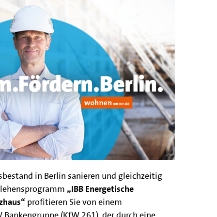
estand in Berlin sanieren und gleichzeitig
arlehensprogramm
„IBB Energetische
nzhaus“
profitieren Sie von einem
W Bankengruppe (KfW 261), der durch eine