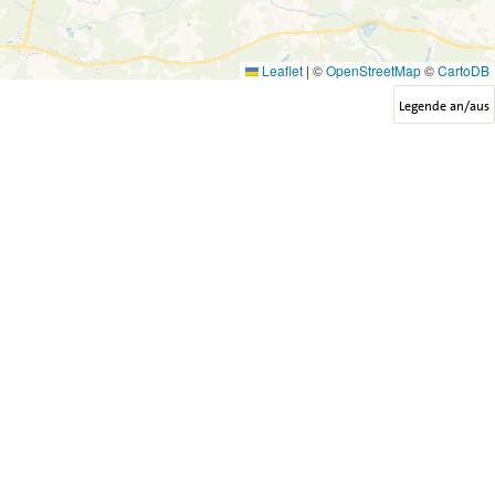
Leaflet
|
©
OpenStreetMap
©
CartoDB
Legende an/aus